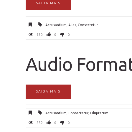
SAIBA MAIS
Accusantium
,
Alias
,
Consectetur
930
0
0
Audio Forma
SAIBA MAIS
Accusantium
,
Consectetur
,
Oluptatum
852
0
0