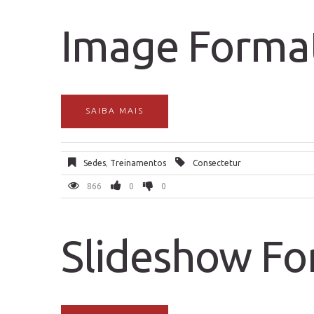
Image Forma
SAIBA MAIS
Sedes
,
Treinamentos
Consectetur
866
0
0
Slideshow F