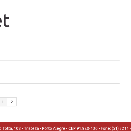
et
1
2
o Totta, 108 - Tristeza - Porto Alegre - CEP 91.920-130 - Fone: (51) 3211