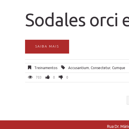
Sodales orci 
SAIBA MAIS
Treinamentos
Accusantium
,
Consectetur
,
Cumque
703
0
0
Rua Dr. Mári