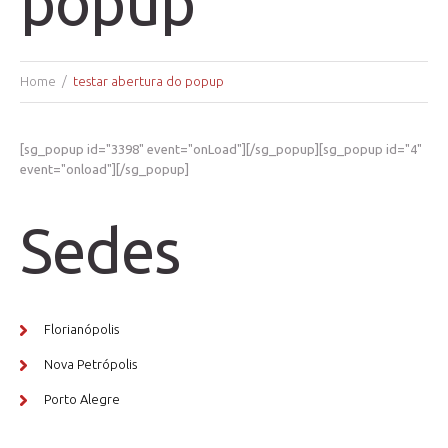
popup
Home
testar abertura do popup
[sg_popup id="3398" event="onLoad"][/sg_popup][sg_popup id="4"
event="onload"][/sg_popup]
Sedes
Florianópolis
Nova Petrópolis
Porto Alegre