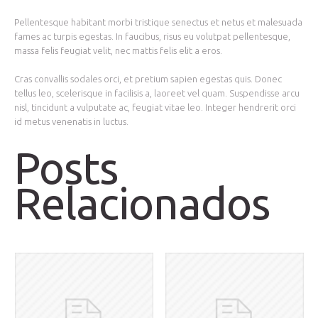
Pellentesque habitant morbi tristique senectus et netus et malesuada
fames ac turpis egestas. In faucibus, risus eu volutpat pellentesque,
massa felis feugiat velit, nec mattis felis elit a eros.
Cras convallis sodales orci, et pretium sapien egestas quis. Donec
tellus leo, scelerisque in facilisis a, laoreet vel quam. Suspendisse arcu
nisl, tincidunt a vulputate ac, feugiat vitae leo. Integer hendrerit orci
id metus venenatis in luctus.
Posts
Relacionados