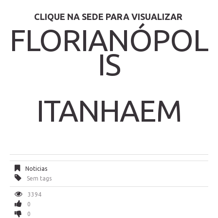
CLIQUE NA SEDE PARA VISUALIZAR
FLORIANÓPOL
IS
ITANHAEM
Noticias
Sem tags
3394
0
0