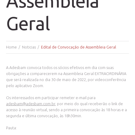
Assembleia
Geral
Home
Noticias
Edital de Convocação de Assembleia Geral
A Adesbam convoca todos os sócios efetivos em dia com suas
obrigações a comparecerem na Assembleia Geral EXTRAORDINÁRIA
que será realizada no dia 30 de maio de 2022, por videoconferência
pelo aplicativo Zoom.
Os interessados em participar remeter e-mail para
adesbam@adesbam.com.br
, por meio do qual receberão o link de
acesso à reunião virtual, sendo a primeira convocação às 18 horas e a
segunda e última convocação, às 18h30min.
Pauta: